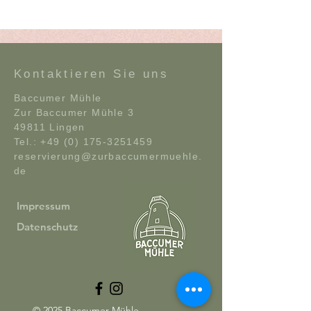
Kontaktieren Sie uns
Baccumer Mühle
Zur Baccumer Mühle 3
49811 Lingen
Tel.:
+49 (0) 175-3251459
reservierung@zurbaccumermuehle.
de
Impressum
Datenschutz
© 2025 Baccumer Mühle