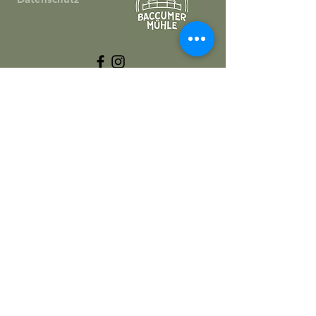
© 2025 Baccumer Mühle
Unsere Öffnungszeiten
M
ontag
bis Dienstag: geschlossen
Mittwoch bis Freitag: ab 14:00 Uhr
geöffnet, ab 17:00 Uhr á la Carte
Samstag und Sonntag: ab 12:00 Uhr
geöffnet, ab 12:00 Uhr á la Carte
Jeden Sonntag von 12:00 - 14:00 Uhr
wechselndes Mittagsmenü