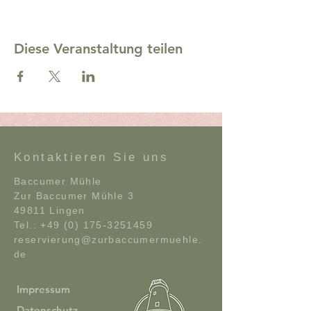
Diese Veranstaltung teilen
Kontaktieren Sie uns
Baccumer Mühle
Zur Baccumer Mühle 3
49811 Lingen
Tel.:
+49 (0) 175-3251459
reservierung@zurbaccumermuehle.
de
Impressum
Datenschutz